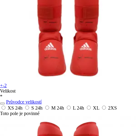
+-2
Velikost
*
Průvodce velikostí
XS
24h
S
24h
M
24h
L
24h
XL
2XS
Toto pole je povinné