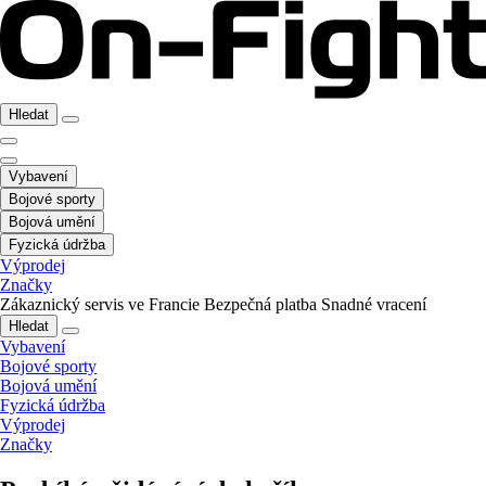
Hledat
Vybavení
Bojové sporty
Bojová umění
Fyzická údržba
Výprodej
Značky
Zákaznický servis ve Francie
Bezpečná platba
Snadné vracení
Hledat
Vybavení
Bojové sporty
Bojová umění
Fyzická údržba
Výprodej
Značky