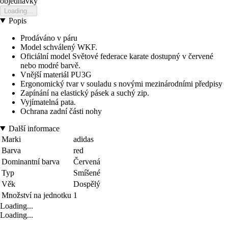
objednavky
Loading...
Popis
Prodáváno v páru
Model schválený WKF.
Oficiální model Světové federace karate dostupný v červené
nebo modré barvě.
Vnější materiál PU3G
Ergonomický tvar v souladu s novými mezinárodními předpisy
Zapínání na elastický pásek a suchý zip.
Vyjímatelná pata.
Ochrana zadní části nohy
Další informace
Marki
adidas
Barva
red
Dominantní barva
Červená
Typ
Smíšené
Věk
Dospělý
Množství na jednotku
1
Loading...
Loading...