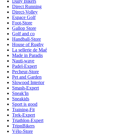
Daily Bikers
Direct Running
Direct-Volley
Espace Golf
Foot-Store
Gallop Store
Golf and co
Handball-Store
House of Rugby
La sellerie de Maé
Made in Paradis
Nauti-wave
Padel-Expert
Pecheur-Store
Pet and Garden
Slowood Interior
Smash-Expert
Sneak'In
Sneakids
Sport is good
Training-Fit
Trek-Expert
Triathlon-Expert
TripnBikers
Vélo-Store