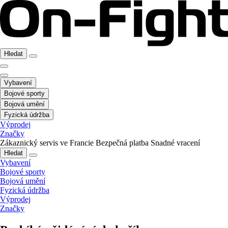
Hledat
Vybavení
Bojové sporty
Bojová umění
Fyzická údržba
Výprodej
Značky
Zákaznický servis ve Francie
Bezpečná platba
Snadné vracení
Hledat
Vybavení
Bojové sporty
Bojová umění
Fyzická údržba
Výprodej
Značky