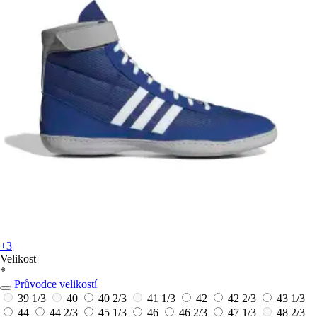
+3
Velikost
*
Průvodce velikostí
39 1/3
40
40 2/3
41 1/3
42
42 2/3
43 1/3
44
44 2/3
45 1/3
46
46 2/3
47 1/3
48 2/3