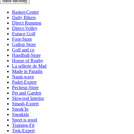
Naše obchody
Basket-Center
Daily Bikers
Direct Running
Direct-Volley
Espace Golf
Foot-Store
Gallop Store
Golf and co
Handball-Store
House of Rugby
La sellerie de Maé
Made in Paradis
Nauti-wave
Padel-Expert
Pecheur-Store
Pet and Garden
Slowood Interior
Smash-Expert
Sneak'In
Sneakids
Sport is good
Training-Fit
Trek-Expert