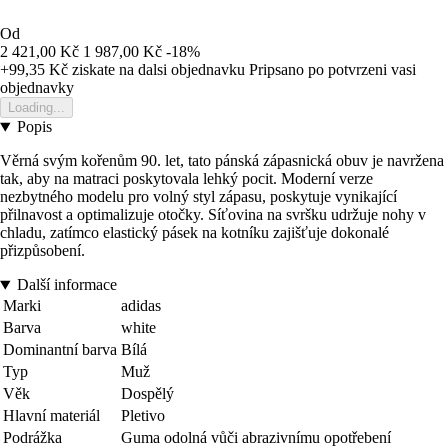
Od
2 421,00 Kč
1 987,00 Kč
-18%
+99,35 Kč
ziskate na dalsi objednavku
Pripsano po potvrzeni vasi
objednavky
Loading...
Popis
Věrná svým kořenům 90. let, tato pánská zápasnická obuv je navržena
tak, aby na matraci poskytovala lehký pocit. Moderní verze
nezbytného modelu pro volný styl zápasu, poskytuje vynikající
přilnavost a optimalizuje otočky. Síťovina na svršku udržuje nohy v
chladu, zatímco elastický pásek na kotníku zajišťuje dokonalé
přizpůsobení.
Další informace
Marki
adidas
Barva
white
Dominantní barva
Bílá
Typ
Muž
Věk
Dospělý
Hlavní materiál
Pletivo
Podrážka
Guma odolná vůči abrazivnímu opotřebení