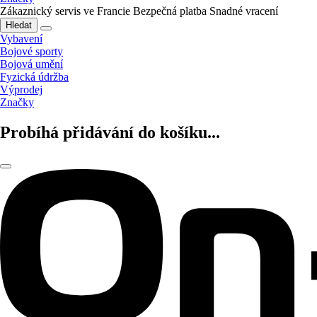
Zákaznický servis ve Francie
Bezpečná platba
Snadné vracení
Hledat
Vybavení
Bojové sporty
Bojová umění
Fyzická údržba
Výprodej
Značky
Probíhá přidávání do košíku...