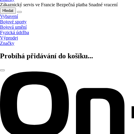
Zákaznický servis ve Francie
Bezpečná platba
Snadné vracení
Hledat
Vybavení
Bojové sporty
Bojová umění
Fyzická údržba
Výprodej
Značky
Probíhá přidávání do košíku...