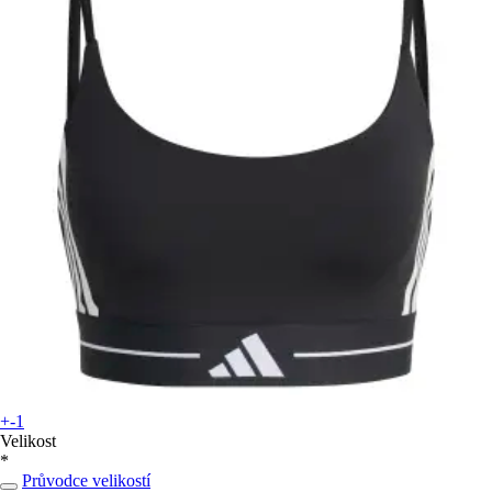
+-1
Velikost
*
Průvodce velikostí