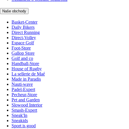
Naše obchody
Basket-Center
Daily Bikers
Direct Running
Direct-Volley
Espace Golf
Foot-Store
Gallop Store
Golf and co
Handball-Store
House of Rugby
La sellerie de Maé
Made in Paradis
Nauti-wave
Padel-Expert
Pecheur-Store
Pet and Garden
Slowood Interior
Smash-Expert
Sneak'In
Sneakids
Sport is good