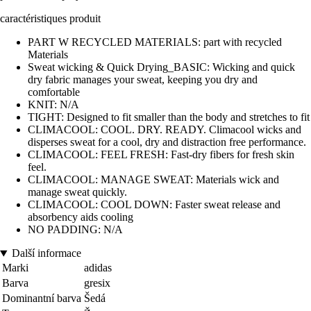
caractéristiques produit
PART W RECYCLED MATERIALS: part with recycled
Materials
Sweat wicking & Quick Drying_BASIC: Wicking and quick
dry fabric manages your sweat, keeping you dry and
comfortable
KNIT: N/A
TIGHT: Designed to fit smaller than the body and stretches to fit
CLIMACOOL: COOL. DRY. READY. Climacool wicks and
disperses sweat for a cool, dry and distraction free performance.
CLIMACOOL: FEEL FRESH: Fast-dry fibers for fresh skin
feel.
CLIMACOOL: MANAGE SWEAT: Materials wick and
manage sweat quickly.
CLIMACOOL: COOL DOWN: Faster sweat release and
absorbency aids cooling
NO PADDING: N/A
Další informace
Marki
adidas
Barva
gresix
Dominantní barva
Šedá