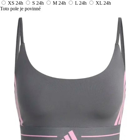
XS
24h
S
24h
M
24h
L
24h
XL
24h
Toto pole je povinné