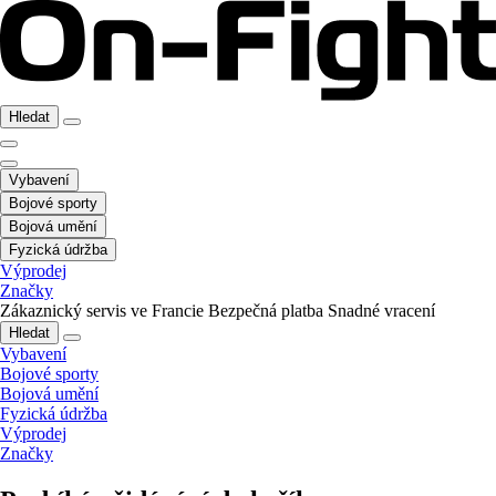
Hledat
Vybavení
Bojové sporty
Bojová umění
Fyzická údržba
Výprodej
Značky
Zákaznický servis ve Francie
Bezpečná platba
Snadné vracení
Hledat
Vybavení
Bojové sporty
Bojová umění
Fyzická údržba
Výprodej
Značky